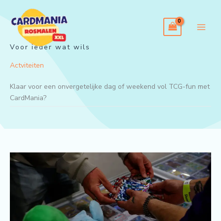
Ga
naar
de
inhoud
Voor ieder wat wils
Actviteiten
Klaar voor een onvergetelijke dag of weekend vol TCG-fun met
CardMania?