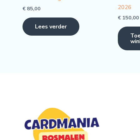
2026
€
85,00
€
150,00
Lees verder
Toe
win