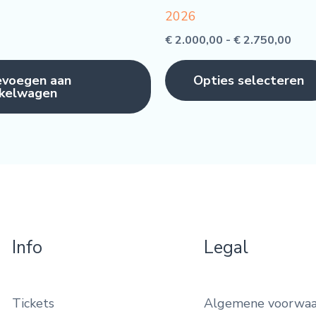
2026
Prij
€
2.000,00
-
€
2.750,00
€ 2.
tot
voegen aan
Opties selecteren
€ 2.
kelwagen
Info
Legal
Tickets
Algemene voorwa