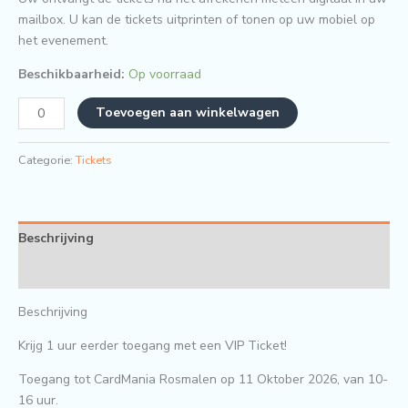
mailbox. U kan de tickets uitprinten of tonen op uw mobiel op
het evenement.
Beschikbaarheid:
Op voorraad
VIP
Toevoegen aan winkelwagen
Ticket
-
Categorie:
Tickets
Zondag
11
Oktober
2026
Beschrijving
aantal
Evenementdetails
Beschrijving
Krijg 1 uur eerder toegang met een VIP Ticket!
Toegang tot CardMania Rosmalen op 11 Oktober 2026, van 10-
16 uur.